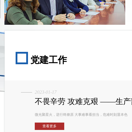
党建工作
2023-01-17
不畏辛劳 攻难克艰 ——生
微光聚星火，逆行终燎原 大事难事看担当，危难时刻显本色
查看更多