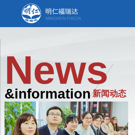
News
&information
新闻动态