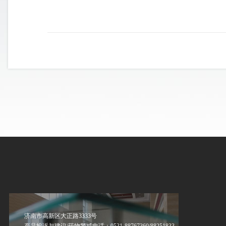
济南市高新区大正路3333号
产品投诉与建议/药物警戒电话：0531-88767360/88251833