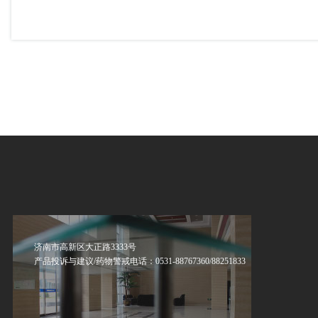
济南市高新区大正路3333号
产品投诉与建议/药物警戒电话：0531-88767360/88251833