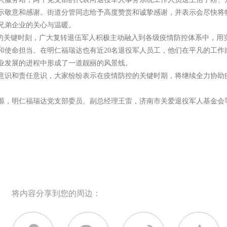
示敬意和感谢。街道分管同志给予高度赞赏和诚挚感谢，并表示会尽快将
兄弟企业的关心与温暖。
的关键时刻，广大复转退伍军人积极主动融入到各级疫情防控体系中，用
和使命担当。在明仁福瑞达也有近20名退役军人员工，他们在平凡的工作
业发展的进程中形成了一道靓丽的风景线。
意识和责任意识，大家纷纷表示在疫情防控的关键时期，将继续全力协助
源，明仁福瑞达党支部委员、副总经理王雷，济南市关爱退役军人基金会等
将内容分享到您的周边：