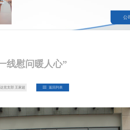
公
 一线慰问暖人心”
达党支部 王家超
返回列表