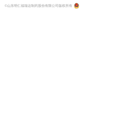
©山东明仁福瑞达制药股份有限公司版权所有
鲁公网安备 37011202000337号