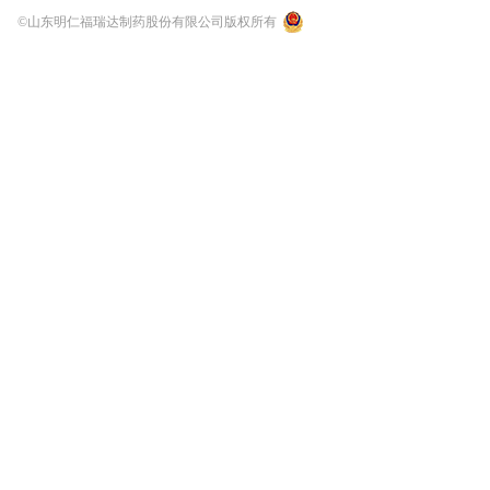
©山东明仁福瑞达制药股份有限公司版权所有
鲁公网安备 37011202000337号